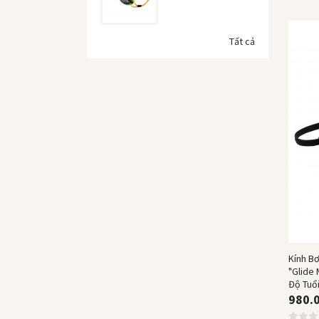
Tất cả
Kính B
"Glide 
Độ Tuổi
980.