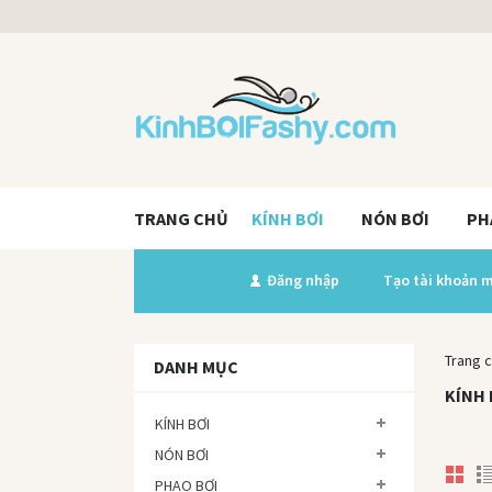
TRANG CHỦ
KÍNH BƠI
NÓN BƠI
PH
Chào bạn
Đăng nhập
Tạo tài khoản 
Trang 
DANH MỤC
KÍNH 
KÍNH BƠI
NÓN BƠI
PHAO BƠI