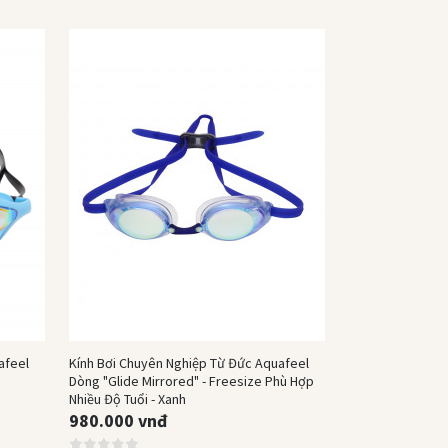
Hết hàng
afeel
Kính Bơi Chuyên Nghiệp Từ Đức Aquafeel
Dòng "Glide Mirrored" - Freesize Phù Hợp
Nhiều Độ Tuổi - Xanh
980.000 vnđ