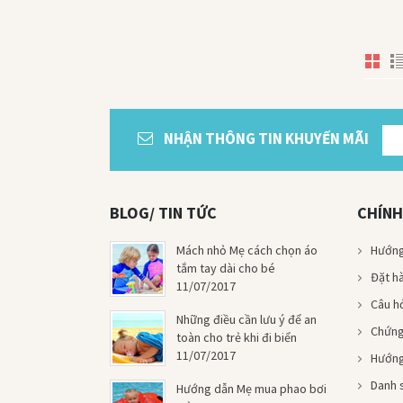
NHẬN THÔNG TIN KHUYẾN MÃI
BLOG/ TIN TỨC
CHÍNH
Mách nhỏ Mẹ cách chọn áo
Hướng
tắm tay dài cho bé
Đặt h
11/07/2017
Câu h
Những điều cần lưu ý để an
Chứng
toàn cho trẻ khi đi biển
11/07/2017
Hướng
Danh s
Hướng dẫn Mẹ mua phao bơi