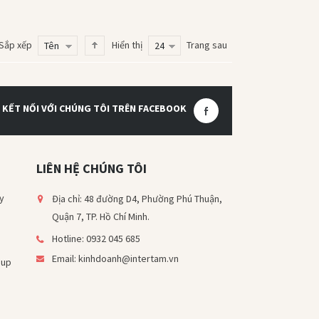
Sắp xếp
Hiển thị
Trang sau
Tên
24
KẾT NỐI VỚI CHÚNG TÔI TRÊN FACEBOOK
LIÊN HỆ CHÚNG TÔI
y
Địa chỉ: 48 đường D4, Phường Phú Thuận,
Quận 7, TP. Hồ Chí Minh.
Hotline: 0932 045 685
Email: kinhdoanh@intertam.vn
oup