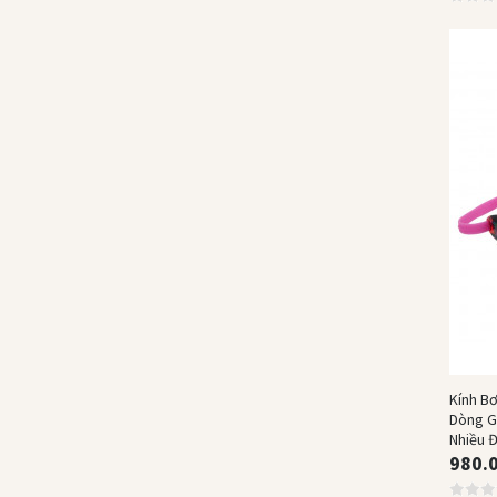
Kính B
Dòng G
Nhiều Đ
980.