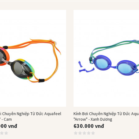
Hết hàng
Hết hàng
ơi Chuyên Nghiệp Từ Đức Aquafeel
Kính Bơi Chuyên Nghiệp Từ Đức Aqu
" - Cam
"Arrow" - Xanh Dương
000 vnđ
630.000 vnđ