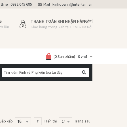
line :
0932 045 685
Mail :
kinhdoanh@intertam.vn
G
THANH TOÁN KHI NHẬN HÀNG
rở lên
Giao hàng trong 24h tại HCM & Hà Nội
(0 Sản phẩm) -
0 vnđ
Sắp xếp
Hiển thị
Trang sau
Tên
24