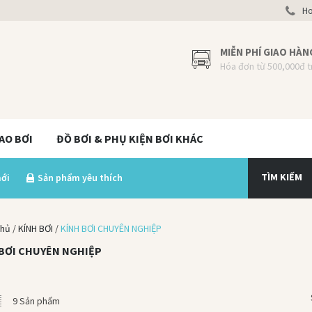
Hot
MIỄN PHÍ GIAO HÀN
Hóa đơn từ 500,000đ t
AO BƠI
ĐỒ BƠI & PHỤ KIỆN BƠI KHÁC
TÌM KIẾM
mới
Sản phẩm yêu thích
chủ
/
KÍNH BƠI
/
KÍNH BƠI CHUYÊN NGHIỆP
BƠI CHUYÊN NGHIỆP
9 Sản phẩm