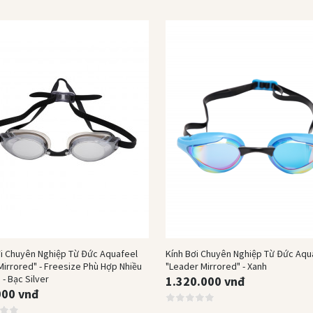
Hết hàng
Mua Ngay
ơi Chuyên Nghiệp Từ Đức Aquafeel
Kính Bơi Chuyên Nghiệp Từ Đức Aqu
Mirrored" - Freesize Phù Hợp Nhiều
"Leader Mirrored" - Xanh
 - Bạc Silver
1.320.000 vnđ
000 vnđ