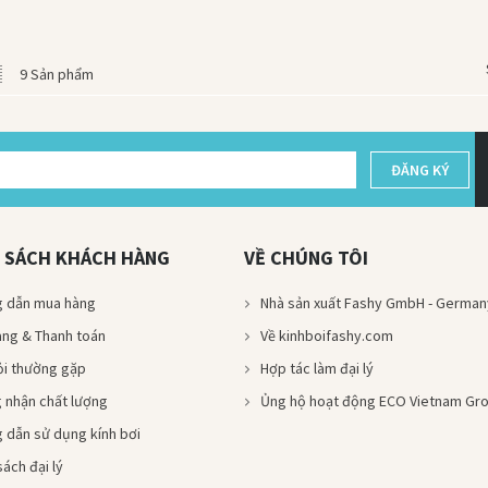
9 Sản phẩm
ĐĂNG KÝ
 SÁCH KHÁCH HÀNG
VỀ CHÚNG TÔI
 dẫn mua hàng
Nhà sản xuất Fashy GmbH - German
àng & Thanh toán
Về kinhboifashy.com
ỏi thường gặp
Hợp tác làm đại lý
 nhận chất lượng
Ủng hộ hoạt động ECO Vietnam Gr
 dẫn sử dụng kính bơi
ách đại lý